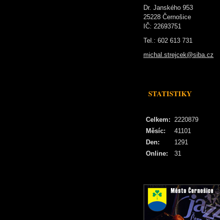
Dr. Janského 953
25228 Černošice
IČ: 22693751
Tel.: 602 613 731
michal.strejcek@siba.cz
STATISTIKY
Celkem:
2220879
Měsíc:
41101
Den:
1291
Online:
31