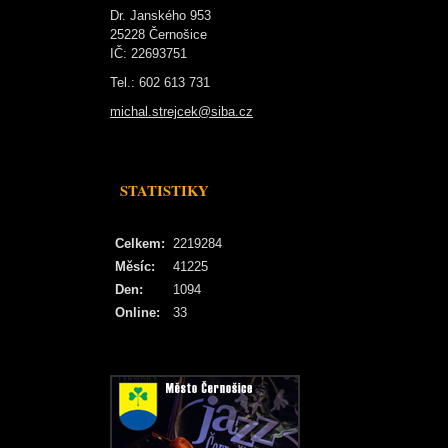
Dr. Janského 953
25228 Černošice
IČ: 22693751
Tel.: 602 613 731
michal.strejcek@siba.cz
STATISTIKY
Celkem:
2219284
Měsíc:
41225
Den:
1094
Online:
33