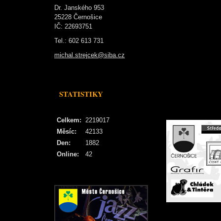
Dr. Janského 953
25228 Černošice
IČ: 22693751
Tel.: 602 613 731
michal.strejcek@siba.cz
STATISTIKY
Celkem:
2219017
Měsíc:
42133
Den:
1882
Online:
42