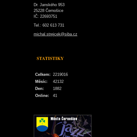
Dr. Janského 953
25228 Černošice
IČ: 22693751
Tel.: 602 613 731
michal.strejcek@siba.cz
STATISTIKY
Celkem:
2219016
Měsíc:
42132
Den:
1882
Online:
41