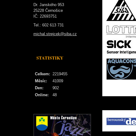
Dr. Janského 953
25228 Černošice
IČ: 22693751
Tel.: 602 613 731
michal.strejcek@siba.cz
STATISTIKY
Celkem:
2219455
Měsíc:
41009
Den:
902
Online:
48