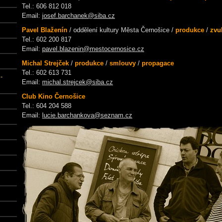
Tel.: 606 812 018
Email:
josef.barchanek@siba.cz
Pavel Blaženín
/ oddělení kultury Města Černošice /
produkce
/
zvu
Tel.: 602 200 817
Email:
pavel.blazenin@mestocernosice.cz
Michal Strejček
/
produkce
/
smlouvy
/
propagace
Tel.: 602 613 731
-
Email:
michal.strejcek@siba.cz
Club Kino Černošice
Tel.: 604 204 588
Email:
lucie.barchankova@seznam.cz