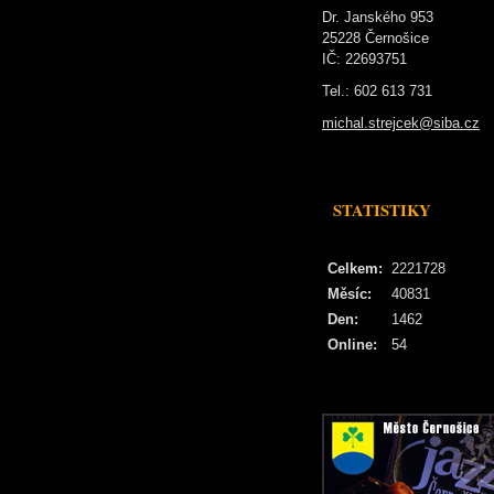
Dr. Janského 953
25228 Černošice
IČ: 22693751
Tel.: 602 613 731
michal.strejcek@siba.cz
STATISTIKY
Celkem:
2221728
Měsíc:
40831
Den:
1462
Online:
54