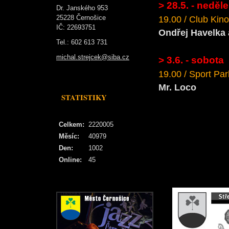
> 28.5. - neděle
Dr. Janského 953
25228 Černošice
19.00 / Club Kino
IČ: 22693751
Ondřej Havelka
Tel.: 602 613 731
michal.strejcek@siba.cz
> 3.6. - sobota
19.00 / Sport Pa
Mr. Loco
STATISTIKY
Celkem:
2220005
Měsíc:
40979
Den:
1002
Online:
45