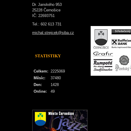
Dr. Janského 953
25228 Černošice
IČ: 22693751
Tel.: 602 613 731
michal.strejcek@siba.cz
STATISTIKY
Celkem:
2225069
Měsíc:
37480
Den:
1428
Online:
49