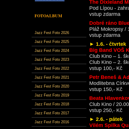
The Dixieland 
Pod Lípou - zahr
vstup zdarma
FOTOALBUM
Dobré ráno Blu
Pláž Mokropsy / 
Jazz Fest Foto 2026
vstup zdarma
Jazz Fest Foto 2025
►
1.6. - čtvrtek
Big Band VOŠ K
Jazz Fest Foto 2024
Club Kino – 1. šk
Jazz Fest Foto 2023
Club Kino – 2. šk
vstup 100,- Kč
Jazz Fest Foto 2022
Petr Beneš & A
Jazz Fest Foto 2021
Modlitebna Církve
Jazz Fest Foto 2020
vstup 150,- Kč
Jazz Fest Foto 2019
Beata Hlavenko
Club Kino / 20.00
Jazz Fest Foto 2018
vstup 250,- Kč
Jazz Fest Foto 2017
►
2.6. - pátek
Jazz Fest Foto 2016
Vilém Spilka Qu