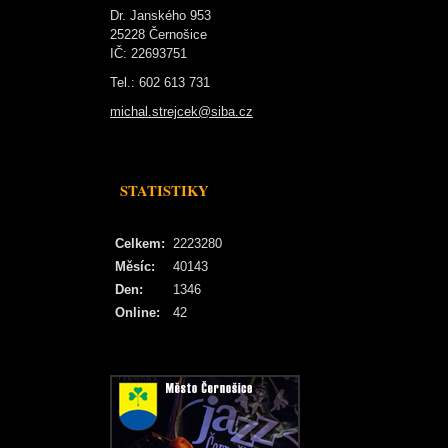
Dr. Janského 953
25228 Černošice
IČ: 22693751
Tel.: 602 613 731
michal.strejcek@siba.cz
STATISTIKY
Celkem:
2223280
Měsíc:
40143
Den:
1346
Online:
42