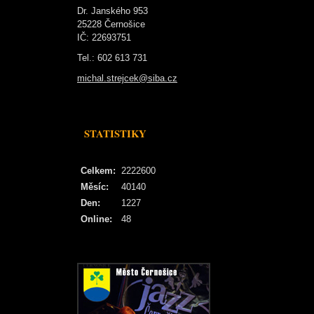
Dr. Janského 953
25228 Černošice
IČ: 22693751
Tel.: 602 613 731
michal.strejcek@siba.cz
STATISTIKY
Celkem:
2222600
Měsíc:
40140
Den:
1227
Online:
48