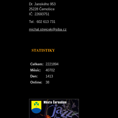
Dr. Janského 953
25228 Černošice
IČ: 22693751
Tel.: 602 613 731
michal.strejcek@siba.cz
STATISTIKY
Celkem:
2221894
Měsíc:
40702
Den:
1413
Online:
38