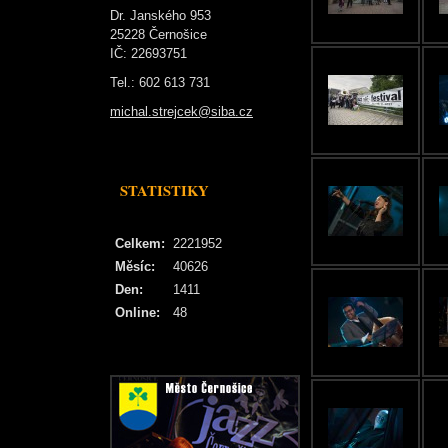
Dr. Janského 953
25228 Černošice
IČ: 22693751
Tel.: 602 613 731
michal.strejcek@siba.cz
STATISTIKY
Celkem:
2221952
Měsíc:
40626
Den:
1411
Online:
48