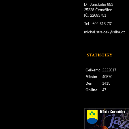
Dr. Janského 953
25228 Černošice
IČ: 22693751
Tel.: 602 613 731
michal.strejcek@siba.cz
STATISTIKY
Celkem:
2222017
Měsíc:
40570
Den:
1415
Online:
47