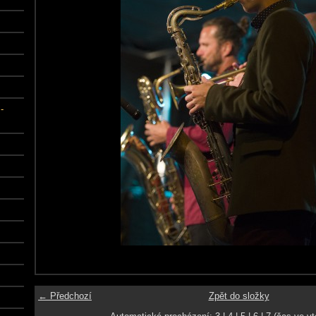
-
← Předchozí
Zpět do složky