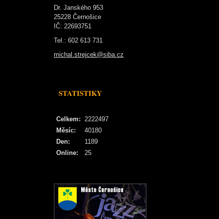
Dr. Janského 953
25228 Černošice
IČ: 22693751
Tel.: 602 613 731
michal.strejcek@siba.cz
STATISTIKY
Celkem:
2222497
Měsíc:
40180
Den:
1189
Online:
25