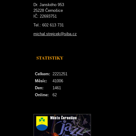
Dr. Janského 953
25228 Černošice
IČ: 22693751
Tel.: 602 613 731
michal.strejcek@siba.cz
STATISTIKY
Celkem:
2221251
Měsíc:
41006
Den:
1461
Online:
62