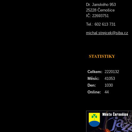
Dr. Janského 953
25228 Černošice
IČ: 22693751
Tel.: 602 613 731
michal.strejcek@siba.cz
STATISTIKY
Celkem:
2220132
Měsíc:
41053
Den:
1030
Online:
44