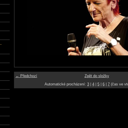
-
← Předchozí
Zpět do složky
Automatické procházení:
3
|
4
|
5
|
6
|
7
(čas ve vt