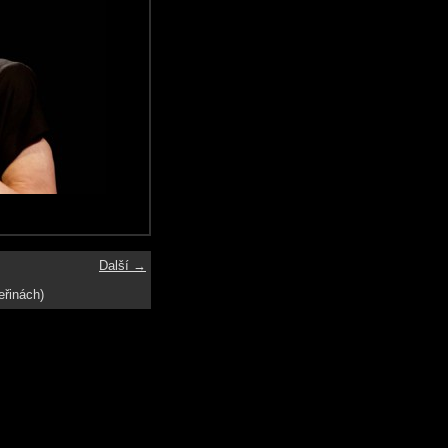
Další →
eřinách)