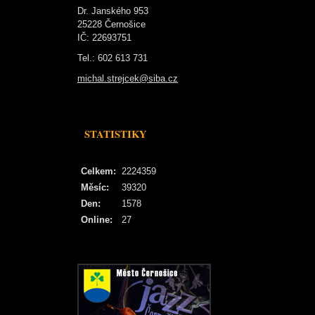
Dr. Janského 953
25228 Černošice
IČ: 22693751
Tel.: 602 613 731
michal.strejcek@siba.cz
STATISTIKY
Celkem:
2224359
Měsíc:
39320
Den:
1578
Online:
27