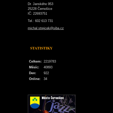
Dr. Janského 953
25228 Černošice
IČ: 22693751
Tel.: 602 613 731
michal.strejcek@siba.cz
STATISTIKY
Celkem:
2219783
Měsíc:
40893
Den:
922
Online:
34