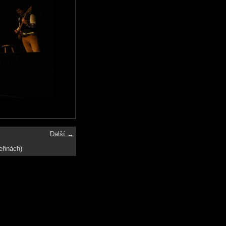
Další →
eřinách)