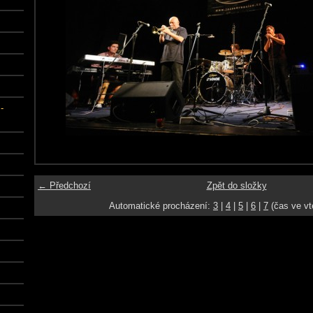
-
← Předchozí
Zpět do složky
Automatické procházení:
3
|
4
|
5
|
6
|
7
(čas ve vt