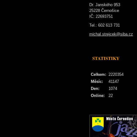
Dr. Janského 953
25228 Černošice
IČ: 22693751
Tel.: 602 613 731
michal.strejcek@siba.cz
STATISTIKY
Celkem:
2220354
Měsíc:
41147
Den:
1074
Online:
22