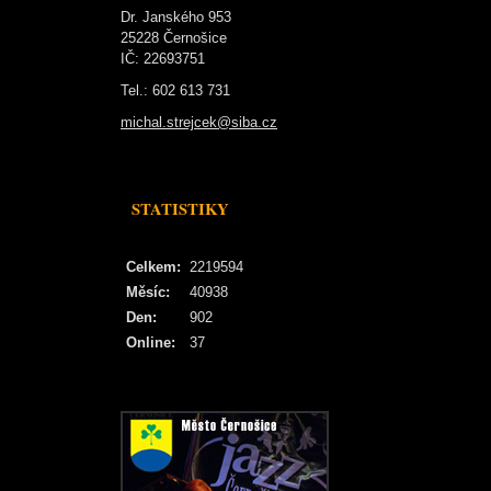
Dr. Janského 953
25228 Černošice
IČ: 22693751
Tel.: 602 613 731
michal.strejcek@siba.cz
STATISTIKY
Celkem:
2219594
Měsíc:
40938
Den:
902
Online:
37