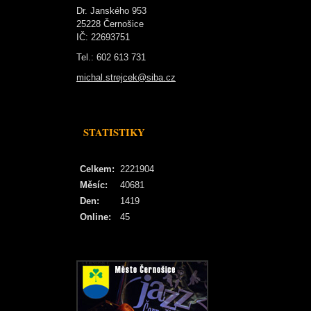
Dr. Janského 953
25228 Černošice
IČ: 22693751
Tel.: 602 613 731
michal.strejcek@siba.cz
STATISTIKY
Celkem:
2221904
Měsíc:
40681
Den:
1419
Online:
45