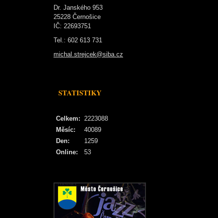
Dr. Janského 953
25228 Černošice
IČ: 22693751
Tel.: 602 613 731
michal.strejcek@siba.cz
STATISTIKY
Celkem:
2223088
Měsíc:
40089
Den:
1259
Online:
53