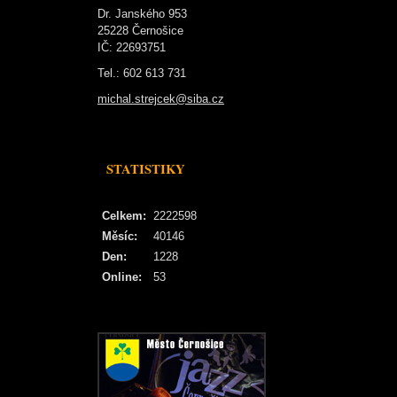
Dr. Janského 953
25228 Černošice
IČ: 22693751
Tel.: 602 613 731
michal.strejcek@siba.cz
STATISTIKY
Celkem:
2222598
Měsíc:
40146
Den:
1228
Online:
53