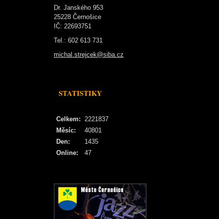
Dr. Janského 953
25228 Černošice
IČ: 22693751
Tel.: 602 613 731
michal.strejcek@siba.cz
STATISTIKY
Celkem:
2221837
Měsíc:
40801
Den:
1435
Online:
47