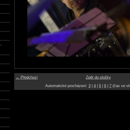
-
← Předchozí
Zpět do složky
Automatické procházení:
3
|
4
|
5
|
6
|
7
(čas ve vt