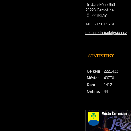
Dr. Janského 953
25228 Černošice
IČ: 22693751
Tel.: 602 613 731
michal.strejcek@siba.cz
STATISTIKY
Celkem:
2221433
Měsíc:
40778
Den:
1412
Online:
44