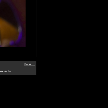
Další →
eřinách)