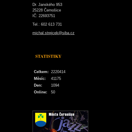
Dr. Janského 953
25228 Černošice
IČ: 22693751
Tel.: 602 613 731
michal.strejcek@siba.cz
STATISTIKY
Celkem:
2220414
Měsíc:
41175
Den:
1094
Online:
50