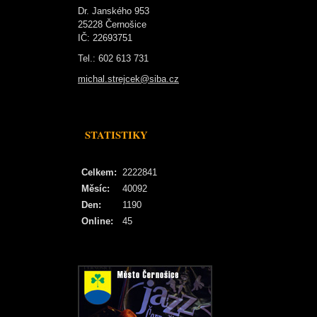
Dr. Janského 953
25228 Černošice
IČ: 22693751
Tel.: 602 613 731
michal.strejcek@siba.cz
STATISTIKY
Celkem:
2222841
Měsíc:
40092
Den:
1190
Online:
45