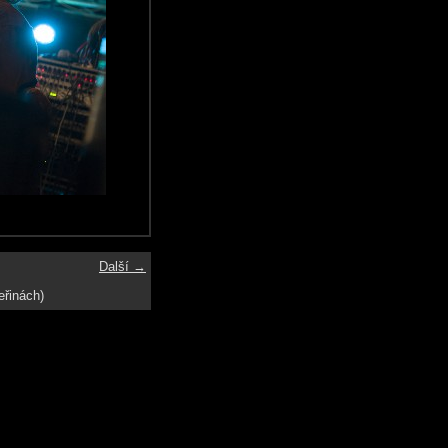
Další →
eřinách)