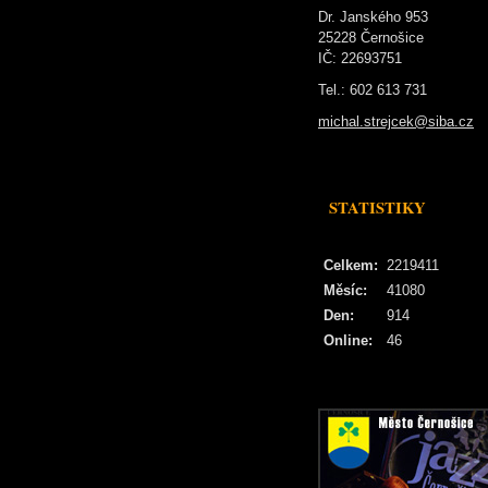
Dr. Janského 953
25228 Černošice
IČ: 22693751
Tel.: 602 613 731
michal.strejcek@siba.cz
STATISTIKY
Celkem:
2219411
Měsíc:
41080
Den:
914
Online:
46