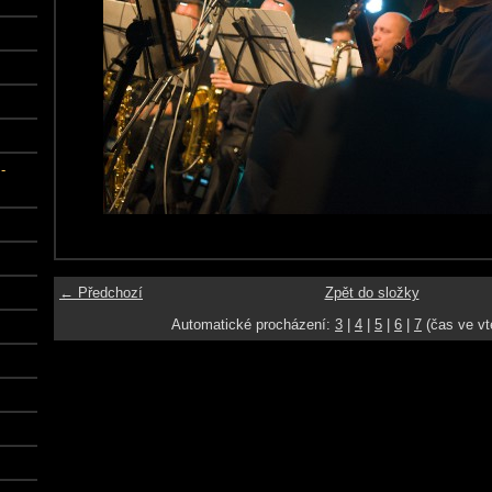
-
← Předchozí
Zpět do složky
Automatické procházení:
3
|
4
|
5
|
6
|
7
(čas ve vt