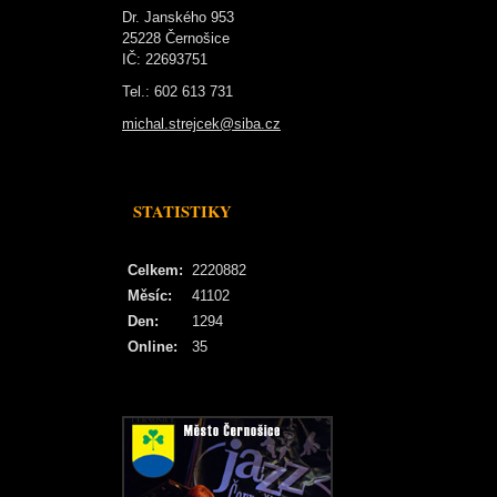
Dr. Janského 953
25228 Černošice
IČ: 22693751
Tel.: 602 613 731
michal.strejcek@siba.cz
STATISTIKY
Celkem:
2220882
Měsíc:
41102
Den:
1294
Online:
35