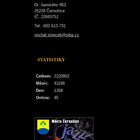
Dr. Janského 953
25228 Černošice
IČ: 22693751
Tel.: 602 613 731
michal.strejcek@siba.cz
STATISTIKY
Celkem:
2220802
Měsíc:
41198
Den:
1268
Online:
45