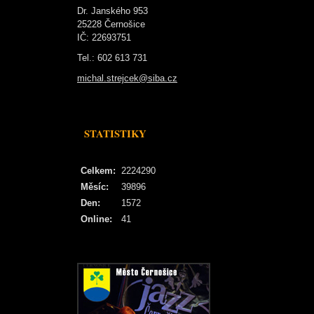
Dr. Janského 953
25228 Černošice
IČ: 22693751
Tel.: 602 613 731
michal.strejcek@siba.cz
STATISTIKY
Celkem:
2224290
Měsíc:
39896
Den:
1572
Online:
41