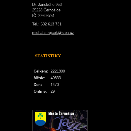
Dr. Janského 953
25228 Černošice
IČ: 22693751
Tel.: 602 613 731
michal.strejcek@siba.cz
STATISTIKY
Celkem:
2221800
Měsíc:
40833
Den:
1470
Online:
29