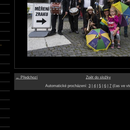
-
← Předchozí
Zpět do složky
Automatické procházení:
3
|
4
|
5
|
6
|
7
(čas ve vt