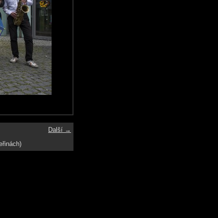
Další →
eřinách)