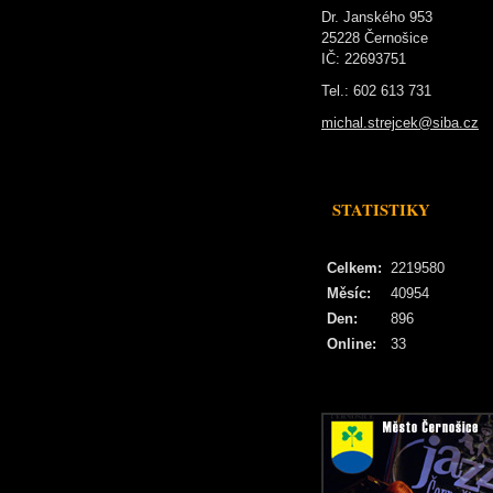
Dr. Janského 953
25228 Černošice
IČ: 22693751
Tel.: 602 613 731
michal.strejcek@siba.cz
STATISTIKY
Celkem:
2219580
Měsíc:
40954
Den:
896
Online:
33