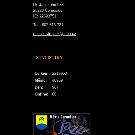
Dr. Janského 953
25228 Černošice
IČ: 22693751
Tel.: 602 613 731
michal.strejcek@siba.cz
STATISTIKY
Celkem:
2219950
Měsíc:
40959
Den:
987
Online:
60