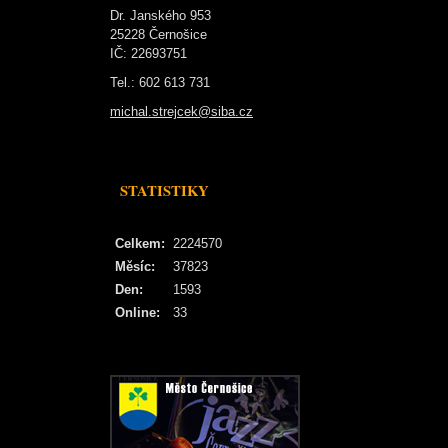
Dr. Janského 953
25228 Černošice
IČ: 22693751
Tel.: 602 613 731
michal.strejcek@siba.cz
STATISTIKY
Celkem:
2224570
Měsíc:
37823
Den:
1593
Online:
33