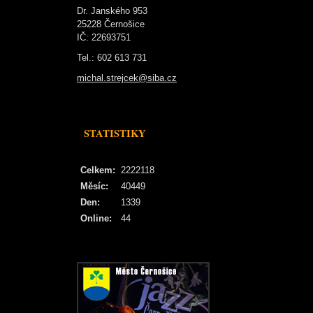
Dr. Janského 953
25228 Černošice
IČ: 22693751
Tel.: 602 613 731
michal.strejcek@siba.cz
STATISTIKY
Celkem:
2222118
Měsíc:
40449
Den:
1339
Online:
44