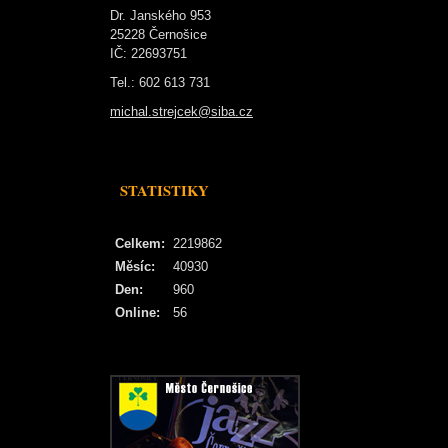
Dr. Janského 953
25228 Černošice
IČ: 22693751
Tel.: 602 613 731
michal.strejcek@siba.cz
STATISTIKY
Celkem:
2219862
Měsíc:
40930
Den:
960
Online:
56