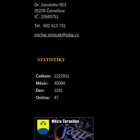
Dr. Janského 953
25228 Černošice
IČ: 22693751
Tel.: 602 613 731
michal.strejcek@siba.cz
STATISTIKY
Celkem:
2222911
Měsíc:
40094
Den:
1191
Online:
47