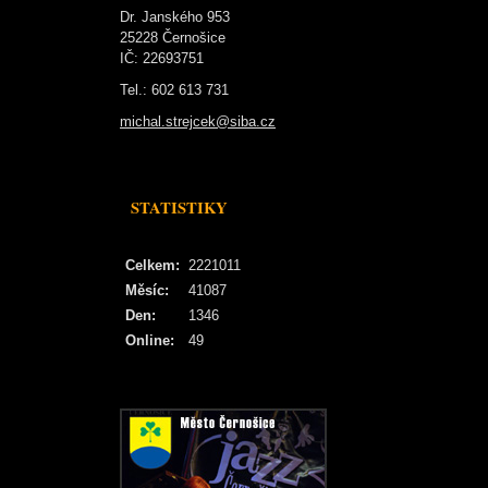
Dr. Janského 953
25228 Černošice
IČ: 22693751
Tel.: 602 613 731
michal.strejcek@siba.cz
STATISTIKY
Celkem:
2221011
Měsíc:
41087
Den:
1346
Online:
49