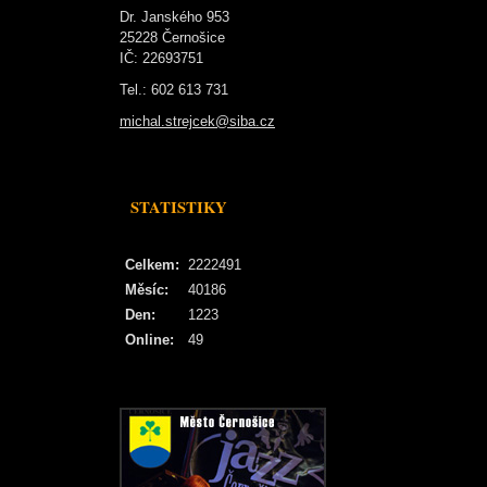
Dr. Janského 953
25228 Černošice
IČ: 22693751
Tel.: 602 613 731
michal.strejcek@siba.cz
STATISTIKY
Celkem:
2222491
Měsíc:
40186
Den:
1223
Online:
49