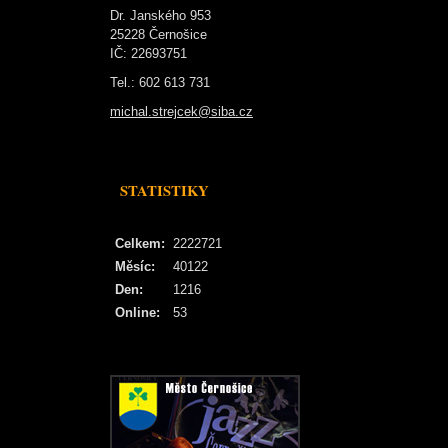
Dr. Janského 953
25228 Černošice
IČ: 22693751
Tel.: 602 613 731
michal.strejcek@siba.cz
STATISTIKY
Celkem:
2222721
Měsíc:
40122
Den:
1216
Online:
53