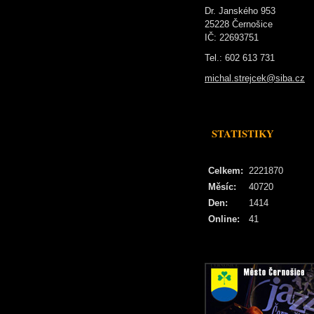
Dr. Janského 953
25228 Černošice
IČ: 22693751
Tel.: 602 613 731
michal.strejcek@siba.cz
STATISTIKY
Celkem:
2221870
Měsíc:
40720
Den:
1414
Online:
41