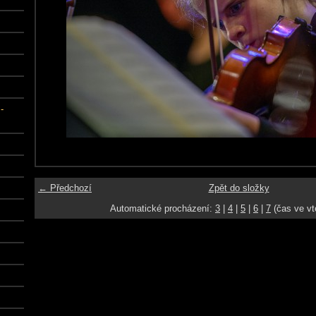
-
← Předchozí
Zpět do složky
Automatické procházení:
3
|
4
|
5
|
6
|
7
(čas ve vt