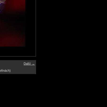
Další →
eřinách)