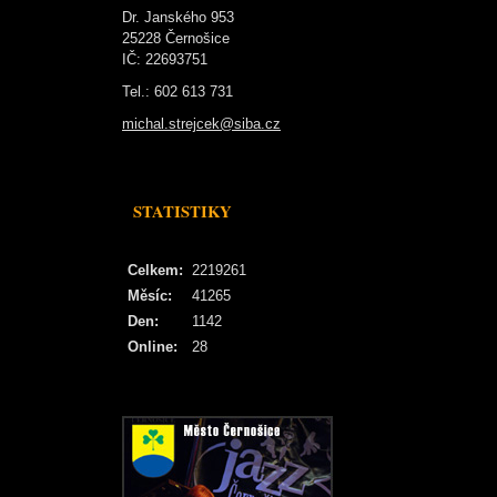
Dr. Janského 953
25228 Černošice
IČ: 22693751
Tel.: 602 613 731
michal.strejcek@siba.cz
STATISTIKY
Celkem:
2219261
Měsíc:
41265
Den:
1142
Online:
28