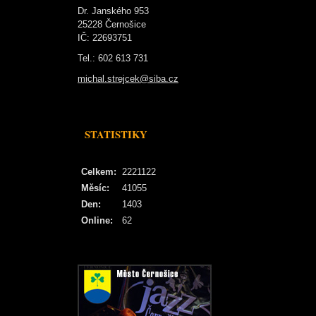
Dr. Janského 953
25228 Černošice
IČ: 22693751
Tel.: 602 613 731
michal.strejcek@siba.cz
STATISTIKY
Celkem:
2221122
Měsíc:
41055
Den:
1403
Online:
62