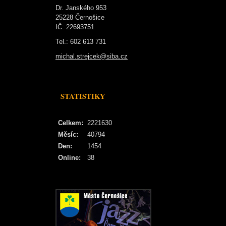
Dr. Janského 953
25228 Černošice
IČ: 22693751
Tel.: 602 613 731
michal.strejcek@siba.cz
STATISTIKY
Celkem:
2221630
Měsíc:
40794
Den:
1454
Online:
38