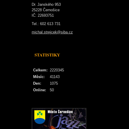
Dr. Janského 953
25228 Černošice
IČ: 22693751
Tel.: 602 613 731
michal.strejcek@siba.cz
STATISTIKY
Celkem:
2220345
Měsíc:
41143
Den:
1075
Online:
50