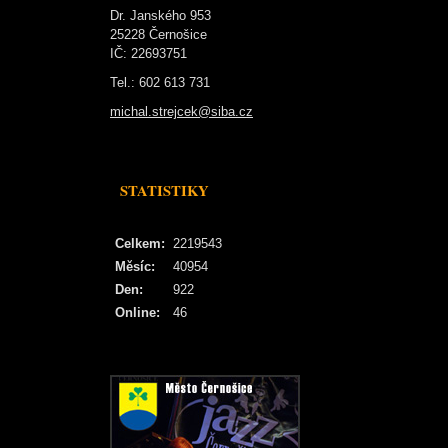
Dr. Janského 953
25228 Černošice
IČ: 22693751
Tel.: 602 613 731
michal.strejcek@siba.cz
STATISTIKY
Celkem:
2219543
Měsíc:
40954
Den:
922
Online:
46