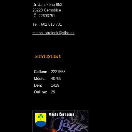
Dr. Janského 953
25228 Černošice
IČ: 22693751
Tel.: 602 613 731
michal.strejcek@siba.cz
STATISTIKY
Celkem:
2221558
Měsíc:
40789
Den:
1429
Online:
29