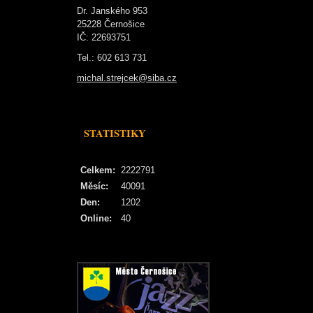
Dr. Janského 953
25228 Černošice
IČ: 22693751
Tel.: 602 613 731
michal.strejcek@siba.cz
STATISTIKY
Celkem:
2222791
Měsíc:
40091
Den:
1202
Online:
40