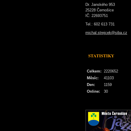
Dr. Janského 953
25228 Černošice
IČ: 22693751
Tel.: 602 613 731
michal.strejcek@siba.cz
STATISTIKY
Celkem:
2220652
Měsíc:
41103
Den:
1159
Online:
30