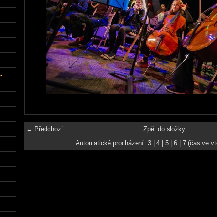
-
← Předchozí
Zpět do složky
Automatické procházení:
3
|
4
|
5
|
6
|
7
(čas ve vt