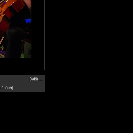
Další →
eřinách)